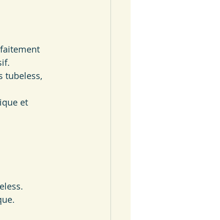
rfaitement 
if.
s tubeless, 
ique et 
beless.
que.