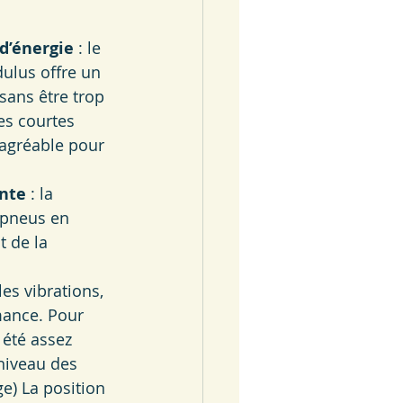
 d’énergie
 : le 
ulus offre un 
 sans être trop 
es courtes 
agréable pour 
nte
 : la 
 pneus en 
 de la 
les vibrations, 
mance. Pour 
 été assez 
niveau des 
ge) La position 