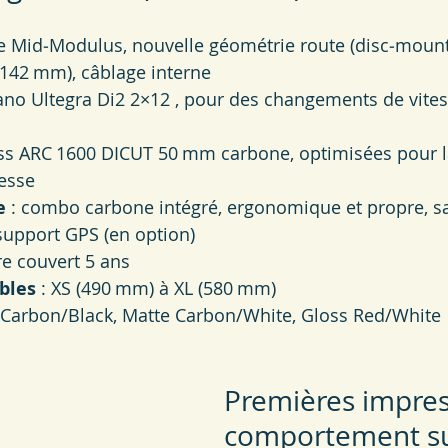
e Mid‑Modulus, nouvelle géométrie route (disc‑mount
×142 mm), câblage interne
ano Ultegra Di2 2×12 , pour des changements de vites
iss ARC 1600 DICUT 50 mm carbone, optimisées pour la 
tesse
e
 : combo carbone intégré, ergonomique et propre, s
support GPS (en option)
re couvert 5 ans
ibles
 : XS (490 mm) à XL (580 mm)
e Carbon/Black, Matte Carbon/White, Gloss Red/White
Premières impres
comportement su