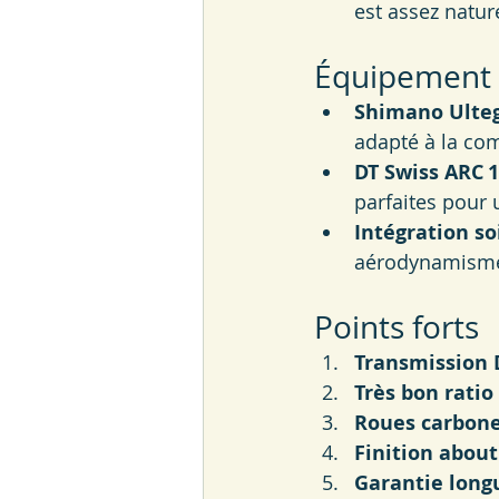
est assez natur
Équipement
Shimano Ulteg
adapté à la com
DT Swiss ARC 
parfaites pour
Intégration s
aérodynamisme
Points forts
Transmission
Très bon ratio 
Roues carbon
Finition about
Garantie long