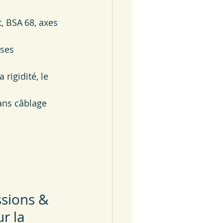
, BSA 68, axes 
ses 
rigidité, le 
ans câblage 
sions & 
r la 