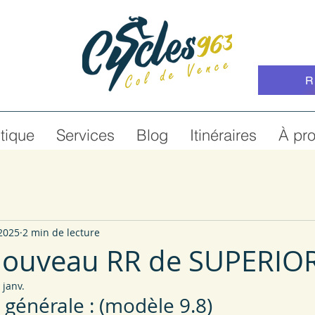
R
tique
Services
Blog
Itinéraires
À pr
 2025
2 min de lecture
 nouveau RR de SUPERIO
 janv.
 générale : (modèle 9.8)