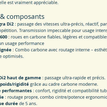
elle est vraiment appréciable.
 & composants
ra Di2
 : passage des vitesses ultra‑précis, réactif, pa
pétition. Transmission impeccable pour usage intens
1600
 : roues en carbone fiables, légères et compatible
 un usage performance
oignée
 : Combo carbone avec routage interne – esthét
 optimisés.
 Di2 haut de gamme
 : passage ultra‑rapide et précis.
poids/rigidité
 grâce au cadre carbone moderne.
e performantes
 : confort, rigidité et compatibilité tu
ie
 : routage propre, combo cintre/potence ergonomi
ue durée
 de 5 ans.