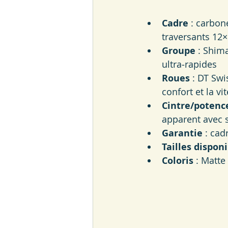
Cadre
 : carbon
traversants 12
Groupe
 : Shim
ultra‑rapides 
Roues
 : DT Sw
confort et la vi
Cintre/potenc
apparent avec 
Garantie
 : cad
Tailles dispon
Coloris
 : Matt