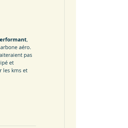
erformant
, 
carbone aéro. 
iteraient pas 
ipé et 
r les kms et 